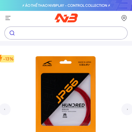
⚡ ÁO THỂ THAO NVBPLAY - CONTROL COLLECTION ⚡
-13%