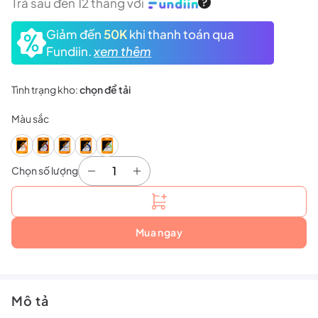
Trả sau đến 12 tháng với
Giảm đến
50K
khi thanh toán qua
Fundiin.
xem thêm
Tình trạng kho:
chọn để tải
Màu sắc
Chọn số lượng
Dây Cước Đan Vợt Hundred JP 66 số lượng
Mua ngay
Mô tả