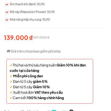
Âm thanh khi đánh: 10/10
Độ nảy (Repulsion Power): 10/10
Khả năng hấp thụ rung: 10/10
139.000
₫
159.000
₫
Giá
Giá
gốc
hiện
🚚 Giá trên chưa bao gồm phí ship
là:
tại
✔
Thứ hai và thứ sáu hàng tuần
Giảm 10% khi đan
159.000 ₫.
là:
cước tại cửa hàng
139.000 ₫.
✔
Miễn phí công đan
✔
Đan từ 3 cây
giảm 5%
✔
Đan từ 5 cây
Giảm 10%
✔
Xuất hoá đơn
VAT theo yêu cầu
✔
Cam kết
100% hàng chính hãng