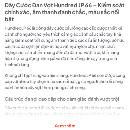
Dây Cước Đan Vợt Hundred JP 66 – Kiểm soát
chính xác, âm thanh đanh chắc, màu sắc nổi
bật
Hundred JP 66 là dòng dây cước cầu lông cao cấp được thiết kế
dành cho người chơi yêu thích cảm giác đánh cầu chắc tay, khả
năng kiểm soát tốt cùng âm thanh tiếp xúc cầu ấn tượng. Sở hữu
cấu trúc đa sợi hiện đại kết hợp vật liệu nylon chịu nhiệt chất
lượng cao, sản phẩm mang đến độ đàn hồi vượt trội, khả năng
hấp thụ rung động hiệu quả và độ bền đáng tin cậy trong quá
trình sử dụng.
Không chỉ tập trung vào hiệu năng, Hundred JP 66 còn được cung
cấp với nhiều tùy chọn màu sắc nổi bật, giúp người chơi dễ dàng
cá nhân hóa cây vợt theo phong cách riêng.
Cấu trúc đa sợi cao cấp cho cảm giác đánh vượt trội
Dây cước Hundred JP 66 được sản xuất với lõi sợi đa sợi bện nano
chịu nhiệt cường độ cao, kết hợp lớp vỏ nylon bền bỉ giúp tối ưu
độ ổn định và khả năng truyền lực trong từng cú đánh.
Xem thêm