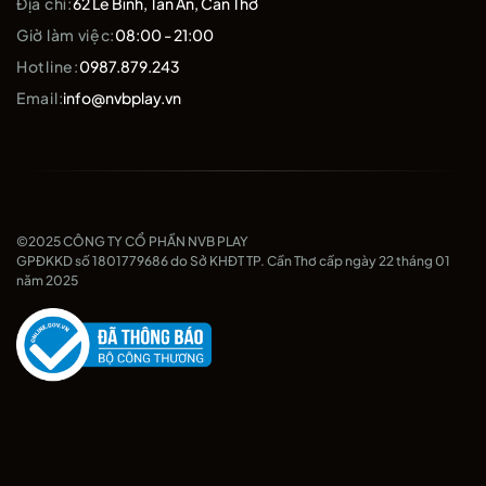
Địa chỉ:
62 Lê Bình, Tân An, Cần Thơ
Giờ làm việc:
08:00 - 21:00
Hotline:
0987.879.243
Email:
info@nvbplay.vn
©2025 CÔNG TY CỔ PHẦN NVB PLAY
GPĐKKD số 1801779686 do Sở KHĐT TP. Cần Thơ cấp ngày 22 tháng 01
năm 2025