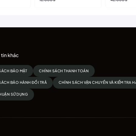
gốc
hiện
gốc
hiện
là:
tại
là:
tại
12.000 ₫.
là:
42.000 ₫.
là:
10.000 ₫.
35.000 ₫.
tin khác
SÁCH BẢO MẬT
CHÍNH SÁCH THANH TOÁN
SÁCH BẢO HÀNH ĐỔI TRẢ
CHÍNH SÁCH VẬN CHUYỂN VÀ KIỂM TRA 
HUẬN SỬ DỤNG