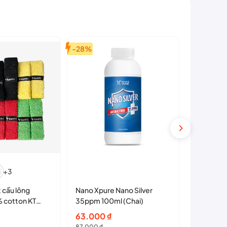
-28%
+3
Quấn cán
 cầu lông
Nano Xpure Nano Silver
 cotton KT
35ppm 100ml (Chai)
15.000
Giá
Giá
63.000
₫
87.000
₫