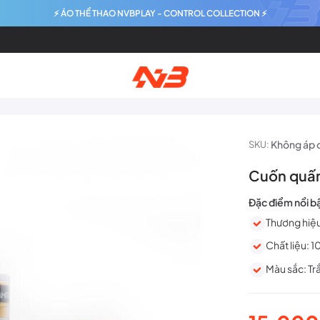
⚡ ÁO THỂ THAO NVBPLAY - CONTROL COLLECTION ⚡
Không áp 
SKU:
Cuốn quấn
Đặc điểm nổi b
Thương hiệ
Chất liệu: 
Màu sắc: Tr