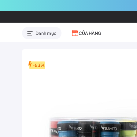
CỬA HÀNG
Danh mục
-53%