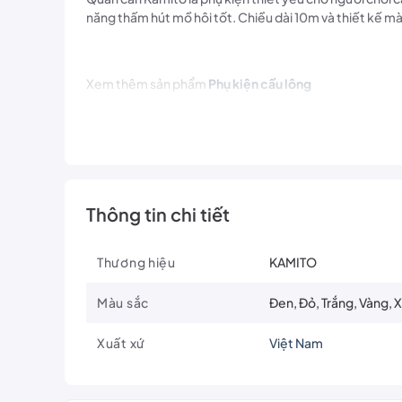
năng thấm hút mồ hôi tốt. Chiều dài 10m và thiết kế màu 
Xem thêm sản phẩm
Phụ kiện cầu lông
Liên hệ ngay tại fanpage
NVBPlay
Thông tin chi tiết
Thương hiệu
KAMITO
Màu sắc
Đen, Đỏ, Trắng, Vàng, 
Xuất xứ
Việt Nam