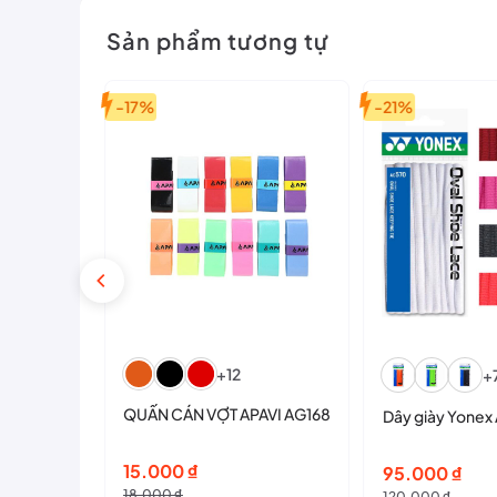
Sản phẩm tương tự
-17%
-21%
+12
+
QUẤN CÁN VỢT APAVI AG168
Dây giày Yone
Giá
Giá
15.000
₫
Giá
Giá
95.000
₫
gốc
hiện
18.000
₫
120.000
₫