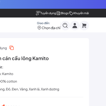
Tuyển dụng
Blogs
Khuyến mãi
Giao đến:
Chọn địa chỉ
dụng
 cán cầu lông Kamito
ật:
u: Kamito
100% cotton
ắng, Đỏ, Đen, Vàng, Xanh lá, Xanh dương