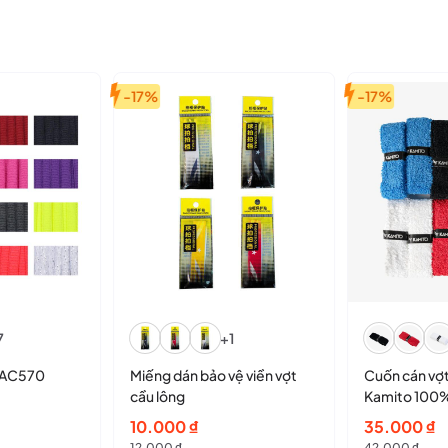
-17%
-17%
7
+1
x AC570
Miếng dán bảo vệ viền vợt
Cuốn cán vợt
cầu lông
Kamito 100%
3*70CM
Giá
Giá
Giá
Giá
10.000
₫
35.000
₫
12.000
₫
42.000
₫