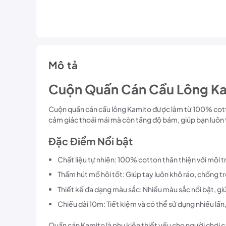
Mô tả
Cuộn Quấn Cán Cầu Lông Ka
Cuộn quấn cán cầu lông Kamito được làm từ 100% cotto
cảm giác thoải mái mà còn tăng độ bám, giúp bạn luôn tự
Đặc Điểm Nổi bật
Chất liệu tự nhiên: 100% cotton thân thiện với môi t
Thấm hút mồ hôi tốt: Giúp tay luôn khô ráo, chống t
Thiết kế đa dạng màu sắc: Nhiều màu sắc nổi bật, g
Chiều dài 10m: Tiết kiệm và có thể sử dụng nhiều lần
Quấn cán Kamito là phụ kiện thiết yếu cho người chơi c