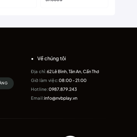
gốc
hiện
là:
tại
87.000 ₫.
là:
63.000 ₫.
Về chúng tôi
Địa chỉ:
62 Lê Bình, Tân An, Cần Thơ
Giờ làm việc:
08:00 - 21:00
HÀNG
Hotline:
0987.879.243
Email:
info@nvbplay.vn