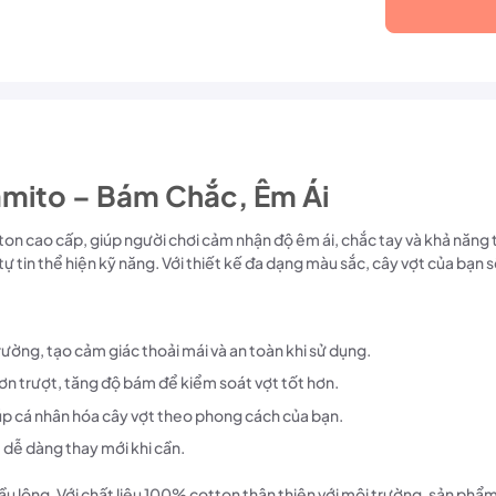
mito – Bám Chắc, Êm Ái
n cao cấp, giúp người chơi cảm nhận độ êm ái, chắc tay và khả năng t
 tin thể hiện kỹ năng. Với thiết kế đa dạng màu sắc, cây vợt của bạn sẽ
rường, tạo cảm giác thoải mái và an toàn khi sử dụng.
rơn trượt, tăng độ bám để kiểm soát vợt tốt hơn.
iúp cá nhân hóa cây vợt theo phong cách của bạn.
, dễ dàng thay mới khi cần.
ầu lông. Với chất liệu 100% cotton thân thiện với môi trường, sản phẩ