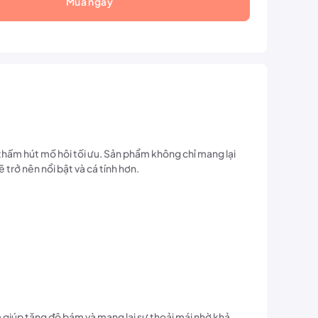
Mua ngay
hấm hút mồ hôi tối ưu. Sản phẩm không chỉ mang lại
 trở nên nổi bật và cá tính hơn.
m giúp tăng độ bám và mang lại sự thoải mái nhờ khả