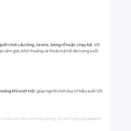
gười chơi cầu lông, tennis, bóng rổ hoặc chạy bộ
. Với
lại cảm giác khô thoáng và thoải mái tối đa trong suốt
hoáng khí vượt trội
, giúp người chơi duy trì hiệu suất tốt
.
hắc chắn khi cầm vợt hoặc bóng. Sự kết hợp giữa
elastic