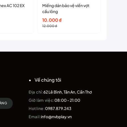
Quấn cán
nex AC 102 EX
Miếng dán bảo vệ viền vợt
cầu lông
15.000
Giá
Giá
10.000
₫
gốc
hiện
12.000
₫
là:
tại
12.000 ₫.
là:
10.000 ₫.
Về chúng tôi
Địa chỉ:
62 Lê Bình, Tân An, Cần Thơ
Giờ làm việc:
08:00 - 21:00
HÀNG
Hotline:
0987.879.243
Email:
info@nvbplay.vn