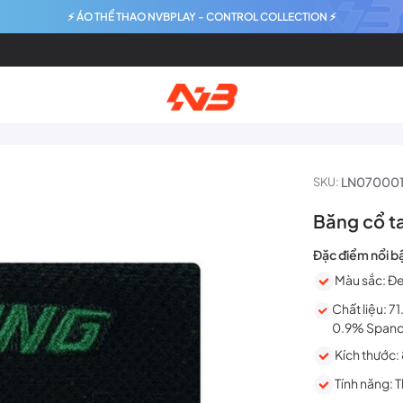
⚡ ÁO THỂ THAO NVBPLAY - CONTROL COLLECTION ⚡
LN07000
SKU:
Băng cổ t
Đặc điểm nổi b
Màu sắc: Đ
Chất liệu: 7
0.9% Span
Kích thước: 
Tính năng: T