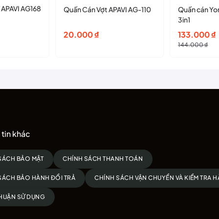
APAVI AG168
Quấn Cán Vợt APAVI AG-110
Quấn cán Yo
3in1
Giá
Giá
20.000
₫
133.000
₫
gốc
hiện
144.000
₫
là:
tại
144.000 ₫.
là:
133.000 ₫.
tin khác
SÁCH BẢO MẬT
CHÍNH SÁCH THANH TOÁN
SÁCH BẢO HÀNH ĐỔI TRẢ
CHÍNH SÁCH VẬN CHUYỂN VÀ KIỂM TRA 
HUẬN SỬ DỤNG