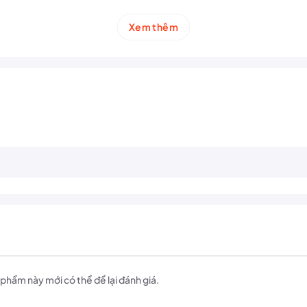
ện đại
Xem thêm
trắng nổi bật
tạo điểm nhấn đầy cá tính. Thiết kế tối giản nhưng vẫn to
sạch mà không lo bai giãn. Chất liệu cao cấp giúp
giữ dáng tốt, bền mà
 mồ hôi và bảo vệ cổ tay
.
ơi trực tiếp dưới nắng gắt
.
 ẩm ướt.
ợp hoàn hảo giữa
tính năng thể thao, độ bền và phong cách thời trang
.
hẩm này mới có thể để lại đánh giá.
n động viên
– giúp bạn thi đấu thoải mái, tự tin và luôn phong độ trên sâ
B Play
.