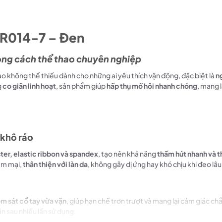
WR014-7 – Đen
hong cách thể thao chuyên nghiệp
ao không thể thiếu dành cho những ai yêu thích vận động, đặc biệt là
n
g
co giãn linh hoạt
, sản phẩm giúp
hấp thụ mồ hôi nhanh chóng
, mang 
 khô ráo
ter, elastic ribbon và spandex
, tạo nên khả năng
thấm hút nhanh và t
ềm mại,
thân thiện với làn da
, không gây dị ứng hay khó chịu khi đeo lâu
m sát cổ tay vừa vặn
, giúp hạn chế trơn trượt và mang lại cảm giác c
ãn sau nhiều lần sử dụng.