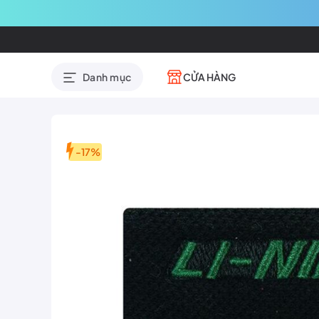
CỬA HÀNG
Danh mục
-17%