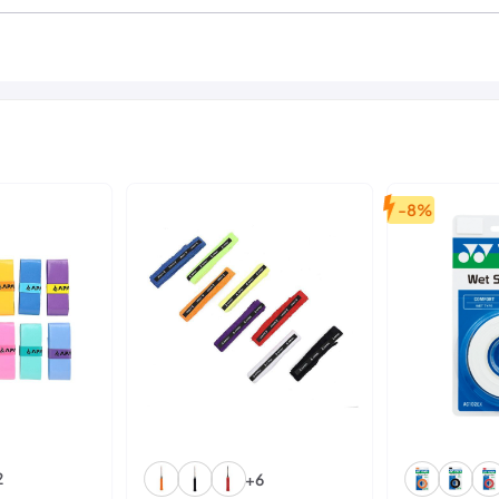
và ưu đãi cực hấp dẫn.
-8%
2
+6