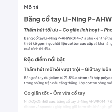
Mô tả
Băng cổ tay Li-Ning P-AH
T
hấm hút tối ưu – Co giãn linh hoạt – P
Băng cổ tay Li-Ning P-AHWR014-7
là phụ kiện thể th
thiết kế gọn nhẹ, chất liệu cotton cao cấp
và khả năn
quá trình thi đấu.
Đặc điểm nổi bật
Thấm hút mồ hôi vượt trội – Giữ tay luôn
Băng cổ tay được làm từ
71.5% cotton
kết hợp
polyes
trong những trận đấu căng thẳng. Lớp cotton bông m
Co giãn tốt – Ôm vừa cổ tay
Nhờ
độ đàn hồi cao
, băng cổ tay Li-Ning AHWR014-7
ô
ribbon và spandex
giúp băng
giữ form tốt
, không bị gi