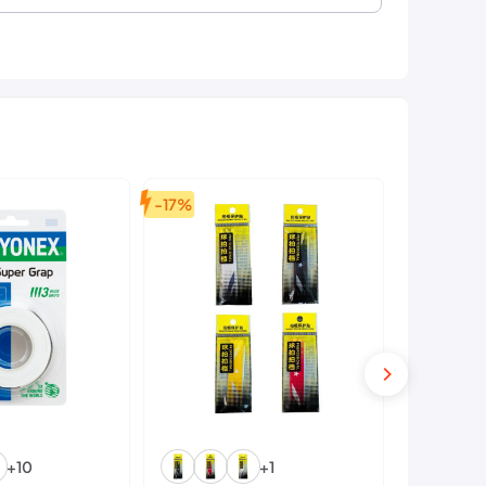
-17%
+10
+1