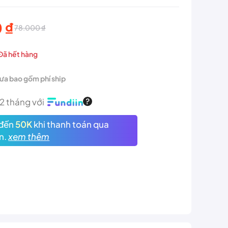
0
₫
78.000
₫
Đã hết hàng
hưa bao gồm phí ship
 ₫.
12 tháng với
 ₫.
đến
50K
khi thanh toán qua
n.
xem thêm