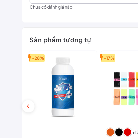
Chưa có đánh giá nào.
Theo dõi fanpage
NVBPlay
để cập nhật những mẫu mã 
Sản phẩm tương tự
-28%
-17%
Ệ
+1