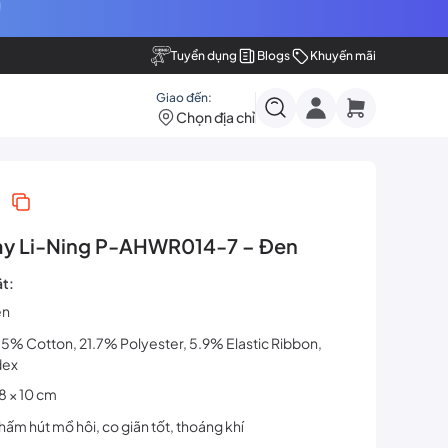
Tuyển dụng
Blogs
Khuyến mãi
Giao đến:
Chọn địa chỉ
1
ay Li-Ning P-AHWR014-7 – Đen
ật:
en
1.5% Cotton, 21.7% Polyester, 5.9% Elastic Ribbon,
dex
8 × 10 cm
hấm hút mồ hôi, co giãn tốt, thoáng khí