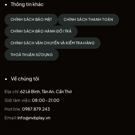
Thông tin khác
CHÍNH SÁCH BẢO MẬT
CHÍNH SÁCH THANH TOÁN
CHÍNH SÁCH BẢO HÀNH ĐỔI TRẢ
CHÍNH SÁCH VẬN CHUYỂN VÀ KIỂM TRA HÀNG
THOẢ THUẬN SỬ DỤNG
Về chúng tôi
Địa chỉ:
62 Lê Bình, Tân An, Cần Thơ
Điều chỉnh cho vừa vặn, tránh quá chặt gây khó chịu khi vận
Giờ làm việc:
08:00 - 21:00
động.
Hotline:
0987.879.243
Email:
info@nvbplay.vn