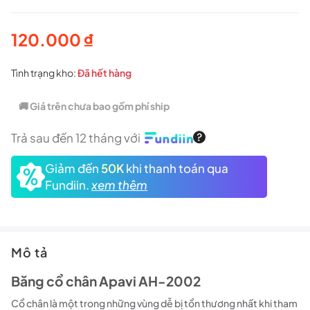
120.000
₫
Tình trạng kho:
Đã hết hàng
🚚 Giá trên chưa bao gồm phí ship
Trả sau đến 12 tháng với
Giảm đến
50K
khi thanh toán qua
Fundiin.
xem thêm
Mô tả
Băng cổ chân Apavi AH-2002
Cổ chân là một trong những vùng dễ bị tổn thương nhất khi tham