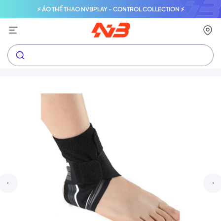
⚡ ÁO THỂ THAO NVBPLAY - CONTROL COLLECTION ⚡