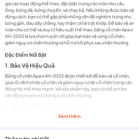
gia các hoạt động thể thao, đặc biệt trong các môn như cầu
lông, bóng đá, bóng chuyền, và chạy bộ. Nếu không được bảo vệ
đúng cách, bạn có thể gặp phải những vấn đề nghiêm trọng như
bong gân, đau dây chằng, hay thậm chí là trật khớp. Để bảo vệ an
toàn cho cơ thể và duy trì hiệu suất thể thao, băng cổ chân Apavi
AH-2002 là lựa chọn tuyệt vời giúp bạn bảo vệ vùng cổ chân,
giảm nguy cơ chấn thương và hỗ trợ hồi phục sau chấn thương.
Đặc Điểm Nổi Bật
1. Bảo Vệ Hiệu Quả
Băng cổ chân Apavi AH-2002 được thiết kế để bảo vệ cổ chân,
giúp ổn định khớp cổ chân và giảm nguy cơ lật cổ chân trong các
động tác thể thao mạnh. Với sản phẩm này, bạn có thể an tâm
vận động mạnh mà không lo bị chấn thương.
2. Thiết Kế Ôm Sát, Thoải Mái
Xem thêm
Với chất liệu vải co giãn cao cấp, băng cổ chân Apavi AH-2002
ôm sát cổ chân một cách vừa vặn, không gây cộm hay khó chịu
khi đeo. Đặc biệt, bạn có thể mang giày dễ dàng mà không bị
vướng víu, giúp bạn tự do di chuyển trong mọi hoạt động.
Thông tin chi tiết