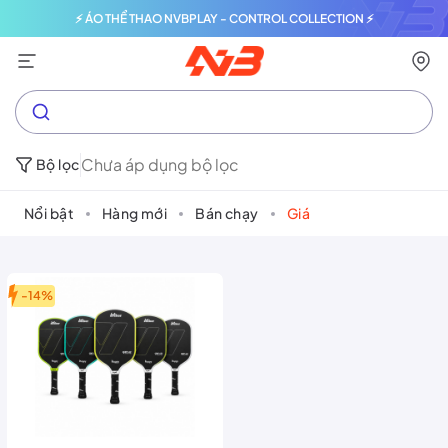
⚡ ÁO THỂ THAO NVBPLAY - CONTROL COLLECTION ⚡
Chưa áp dụng bộ lọc
Bộ lọc
Nổi bật
Hàng mới
Bán chạy
Giá
-14%