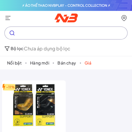
⚡ ÁO THỂ THAO NVBPLAY - CONTROL COLLECTION ⚡
Chưa áp dụng bộ lọc
Bộ lọc
Nổi bật
Hàng mới
Bán chạy
Giá
-11%