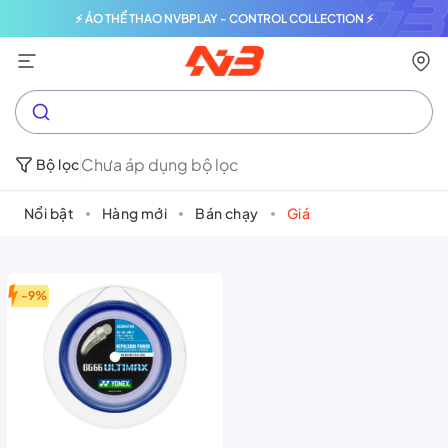
⚡ ÁO THỂ THAO NVBPLAY - CONTROL COLLECTION ⚡
Chưa áp dụng bộ lọc
Bộ lọc
Nổi bật
Hàng mới
Bán chạy
Giá
-9%