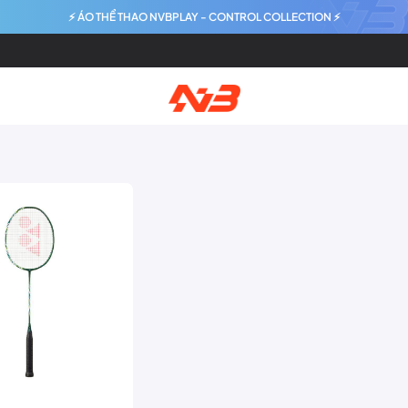
⚡ ÁO THỂ THAO NVBPLAY - CONTROL COLLECTION ⚡