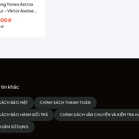
ông Yonex Astrox
r – Viktor Axelsen
on
000
₫
0
₫
00 ₫.
00 ₫.
tin khác
SÁCH BẢO MẬT
CHÍNH SÁCH THANH TOÁN
SÁCH BẢO HÀNH ĐỔI TRẢ
CHÍNH SÁCH VẬN CHUYỂN VÀ KIỂM TRA 
HUẬN SỬ DỤNG