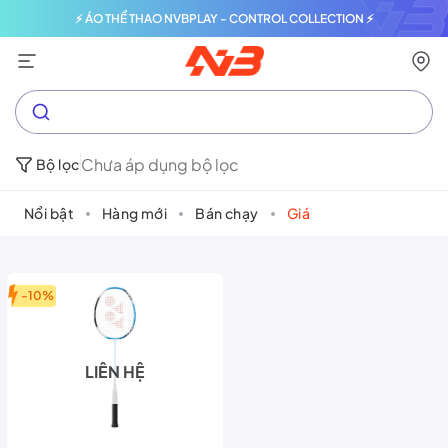
⚡ ÁO THỂ THAO NVBPLAY - CONTROL COLLECTION ⚡
Chưa áp dụng bộ lọc
Bộ lọc
Nổi bật
Hàng mới
Bán chạy
Giá
-10%
LIÊN HỆ