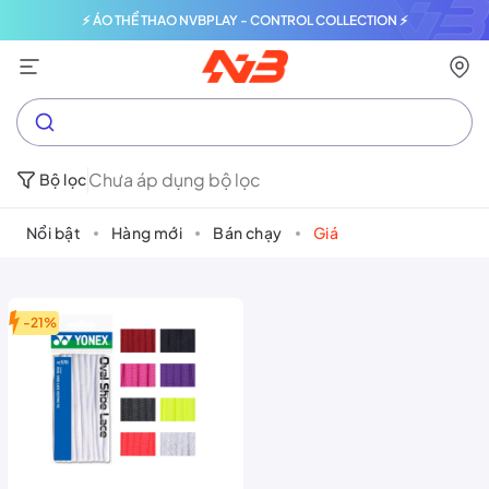
⚡ ÁO THỂ THAO NVBPLAY - CONTROL COLLECTION ⚡
Chưa áp dụng bộ lọc
Bộ lọc
Nổi bật
Hàng mới
Bán chạy
Giá
-21%