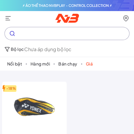
⚡ ÁO THỂ THAO NVBPLAY - CONTROL COLLECTION ⚡
Chưa áp dụng bộ lọc
Bộ lọc
Nổi bật
Hàng mới
Bán chạy
Giá
-18%