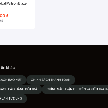
eball Wilson Blaze
000
₫
0
₫
00 ₫.
00 ₫.
tin khác
SÁCH BẢO MẬT
CHÍNH SÁCH THANH TOÁN
SÁCH BẢO HÀNH ĐỔI TRẢ
CHÍNH SÁCH VẬN CHUYỂN VÀ KIỂM TRA 
HUẬN SỬ DỤNG