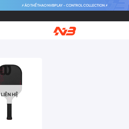
⚡ ÁO THỂ THAO NVBPLAY - CONTROL COLLECTION ⚡
LIÊN HỆ