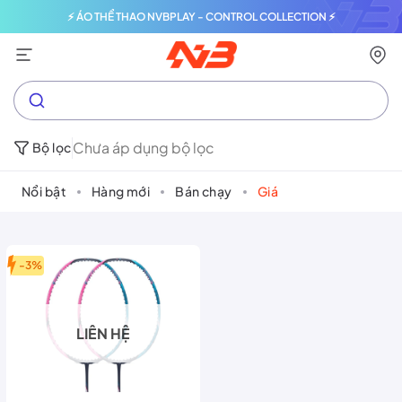
⚡ ÁO THỂ THAO NVBPLAY - CONTROL COLLECTION ⚡
Chưa áp dụng bộ lọc
Bộ lọc
Nổi bật
Hàng mới
Bán chạy
Giá
-3%
LIÊN HỆ