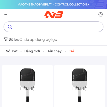
⚡ ÁO THỂ THAO NVBPLAY - CONTROL COLLECTION ⚡
Chưa áp dụng bộ lọc
Bộ lọc
Nổi bật
Hàng mới
Bán chạy
Giá
LIÊN HỆ
LIÊN HỆ