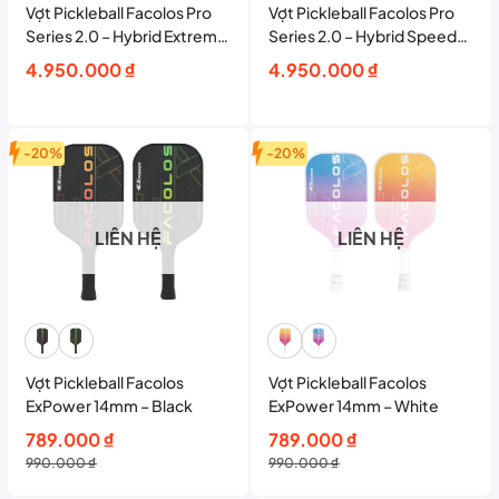
Vợt Pickleball Facolos Pro
Vợt Pickleball Facolos Pro
Series 2.0 – Hybrid Extreme
Series 2.0 – Hybrid Speed
16mm
14mm
4.950.000
₫
4.950.000
₫
-20%
-20%
LIÊN HỆ
LIÊN HỆ
Vợt Pickleball Facolos
Vợt Pickleball Facolos
ExPower 14mm – Black
ExPower 14mm – White
Giá
Giá
Giá
Giá
789.000
₫
789.000
₫
gốc
hiện
gốc
hiện
990.000
₫
990.000
₫
là:
tại
là:
tại