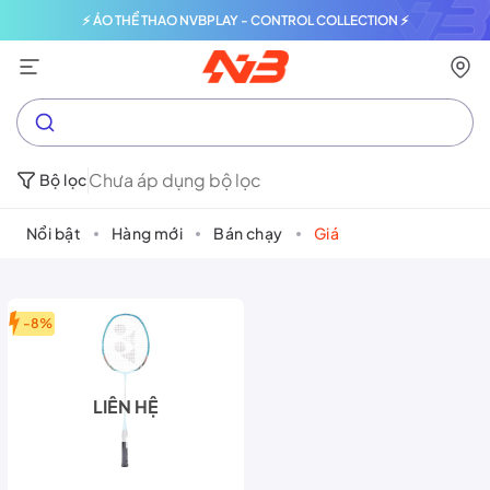
⚡ ÁO THỂ THAO NVBPLAY - CONTROL COLLECTION ⚡
Chưa áp dụng bộ lọc
Bộ lọc
Nổi bật
Hàng mới
Bán chạy
Giá
-8%
LIÊN HỆ