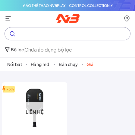
⚡ ÁO THỂ THAO NVBPLAY - CONTROL COLLECTION ⚡
Chưa áp dụng bộ lọc
Bộ lọc
Nổi bật
Hàng mới
Bán chạy
Giá
-5%
LIÊN HỆ