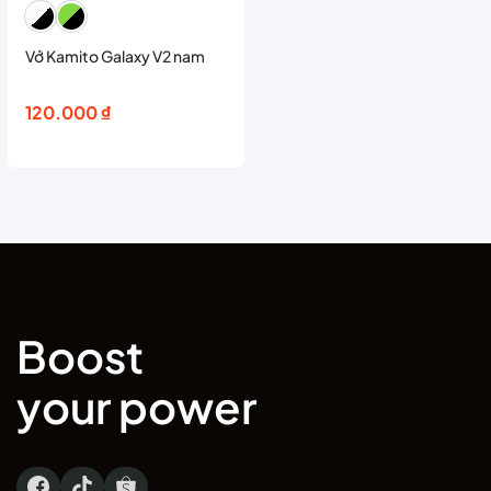
Vớ Kamito Galaxy V2 nam
120.000
₫
Boost
your power