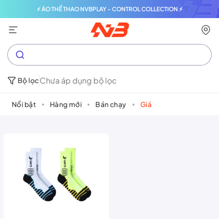
⚡ ÁO THỂ THAO NVBPLAY - CONTROL COLLECTION ⚡
Chưa áp dụng bộ lọc
Bộ lọc
Nổi bật
Hàng mới
Bán chạy
Giá