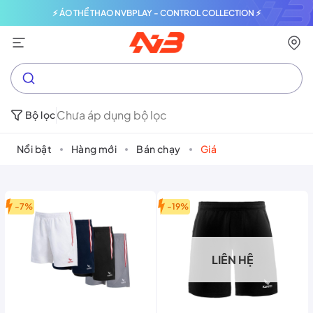
⚡ ÁO THỂ THAO NVBPLAY - CONTROL COLLECTION ⚡
Chưa áp dụng bộ lọc
Bộ lọc
Nổi bật
Hàng mới
Bán chạy
Giá
-7%
-19%
LIÊN HỆ