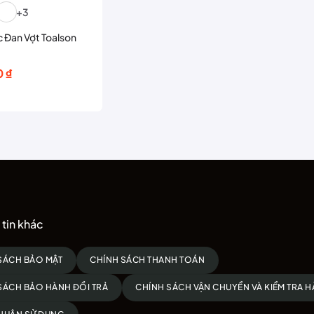
+3
 Đan Vợt Toalson
0
₫
 ₫.
 ₫.
tin khác
SÁCH BẢO MẬT
CHÍNH SÁCH THANH TOÁN
SÁCH BẢO HÀNH ĐỔI TRẢ
CHÍNH SÁCH VẬN CHUYỂN VÀ KIỂM TRA 