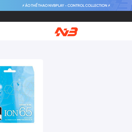
⚡ ÁO THỂ THAO NVBPLAY - CONTROL COLLECTION ⚡