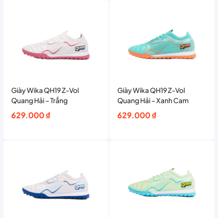
1.999.000 ₫.
là:
1.700.000 ₫.
là:
1.850.000 ₫.
1.190.000 ₫.
Giày Wika QH19 Z-Vol
Giày Wika QH19 Z-Vol
Quang Hải – Trắng
Quang Hải – Xanh Cam
629.000
₫
629.000
₫