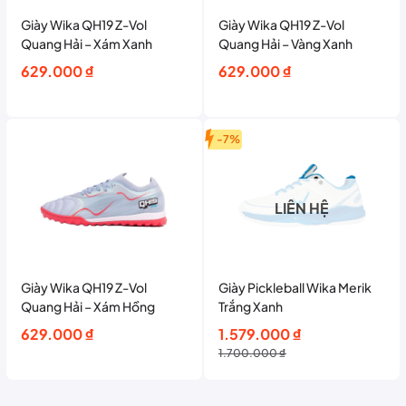
Giày Wika QH19 Z-Vol
Giày Wika QH19 Z-Vol
Quang Hải – Xám Xanh
Quang Hải – Vàng Xanh
629.000
₫
629.000
₫
-7%
LIÊN HỆ
Giày Wika QH19 Z-Vol
Giày Pickleball Wika Merik
Quang Hải – Xám Hồng
Trắng Xanh
Giá
Giá
629.000
₫
1.579.000
₫
gốc
hiện
1.700.000
₫
là:
tại
1.700.000 ₫.
là: