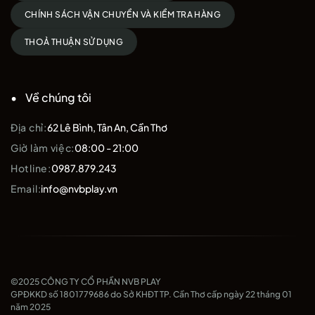
CHÍNH SÁCH VẬN CHUYỂN VÀ KIỂM TRA HÀNG
THOẢ THUẬN SỬ DỤNG
Về chúng tôi
Địa chỉ:
62 Lê Bình, Tân An, Cần Thơ
Giờ làm việc:
08:00 - 21:00
Hotline:
0987.879.243
Email:
info@nvbplay.vn
©2025 CÔNG TY CỔ PHẦN NVB PLAY
GPĐKKD số 1801779686 do Sở KHĐT TP. Cần Thơ cấp ngày 22 tháng 01
năm 2025