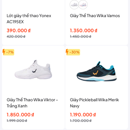
Lót giày thể thao Yonex
Giày Thể Thao Wika Vamos
AC195EX
Giá
Giá
Giá
Giá
390.000
₫
1.350.000
₫
gốc
hiện
gốc
hiện
420.000
₫
1.450.000
₫
là:
tại
là:
tại
420.000 ₫.
là:
1.450.000 ₫.
là:
-7%
-30%
390.000 ₫.
1.350.000 ₫.
Giày Thể Thao Wika Viktor –
Giày Pickleball Wika Merik
Trắng Xanh
Navy
Giá
Giá
Giá
Giá
1.850.000
₫
1.190.000
₫
gốc
hiện
gốc
hiện
1.999.000
₫
1.700.000
₫
là:
tại
là:
tại