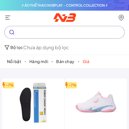
⚡ ÁO THỂ THAO NVBPLAY - CONTROL COLLECTION ⚡
Chưa áp dụng bộ lọc
Bộ lọc
Nổi bật
Hàng mới
Bán chạy
Giá
-7%
-7%