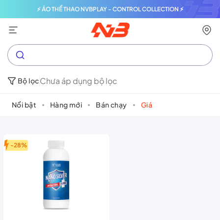
⚡ ÁO THỂ THAO NVBPLAY - CONTROL COLLECTION ⚡
Chưa áp dụng bộ lọc
Bộ lọc
Nổi bật
Hàng mới
Bán chạy
Giá
-28%