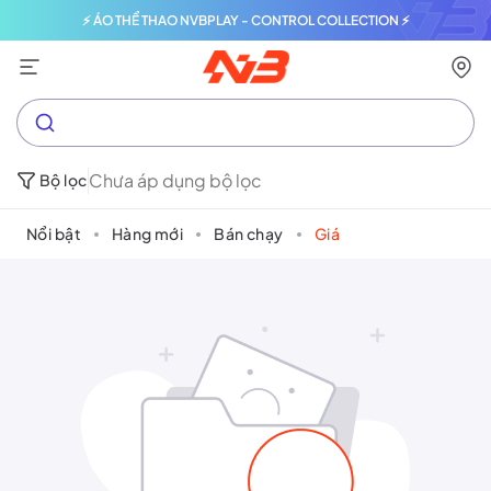
⚡ ÁO THỂ THAO NVBPLAY - CONTROL COLLECTION ⚡
Chưa áp dụng bộ lọc
Bộ lọc
Nổi bật
Hàng mới
Bán chạy
Giá