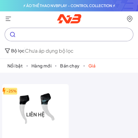
⚡ ÁO THỂ THAO NVBPLAY - CONTROL COLLECTION ⚡
Chưa áp dụng bộ lọc
Bộ lọc
Nổi bật
Hàng mới
Bán chạy
Giá
-25%
LIÊN HỆ