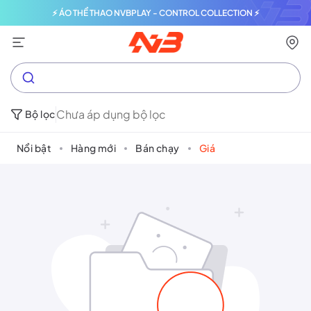
⚡ ÁO THỂ THAO NVBPLAY - CONTROL COLLECTION ⚡
Chưa áp dụng bộ lọc
Bộ lọc
Nổi bật
Hàng mới
Bán chạy
Giá