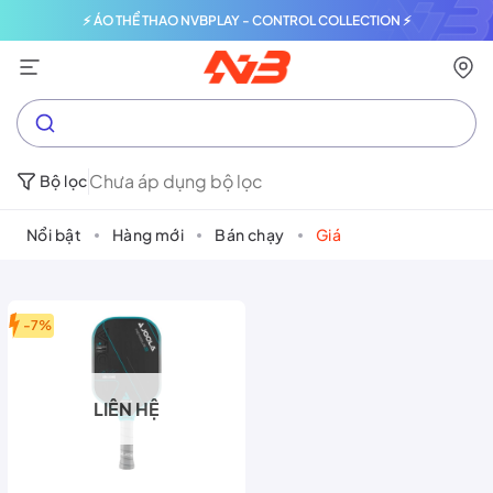
⚡ ÁO THỂ THAO NVBPLAY - CONTROL COLLECTION ⚡
Chưa áp dụng bộ lọc
Bộ lọc
Nổi bật
Hàng mới
Bán chạy
Giá
-7%
LIÊN HỆ