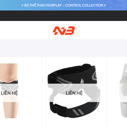
⚡ ÁO THỂ THAO NVBPLAY - CONTROL COLLECTION ⚡
LIÊN HỆ
LIÊN HỆ