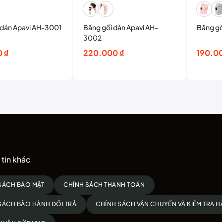
 dán Apavi AH-3001
Băng gối dán Apavi AH-
Băng gố
3002
0
₫
220.000
₫
190.0
tin khác
SÁCH BẢO MẬT
CHÍNH SÁCH THANH TOÁN
SÁCH BẢO HÀNH ĐỔI TRẢ
CHÍNH SÁCH VẬN CHUYỂN VÀ KIỂM TRA 