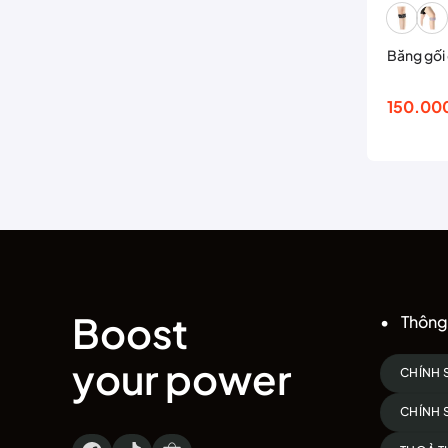
Băng gối
150.00
Boost
Thông 
your power
CHÍNH 
CHÍNH 