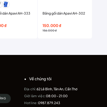
i dán Apavi AH-333
Băng gối dán Apavi AH-302
Giá
Giá
00
₫
150.000
₫
gốc
hiện
156.000
₫
là:
tại
156.000 ₫.
là:
150.000 ₫.
Về chúng tôi
Địa chỉ:
62 Lê Bình, Tân An, Cần Thơ
Giờ làm việc:
08:00 - 21:00
HÀNG
Hotline:
0987.879.243