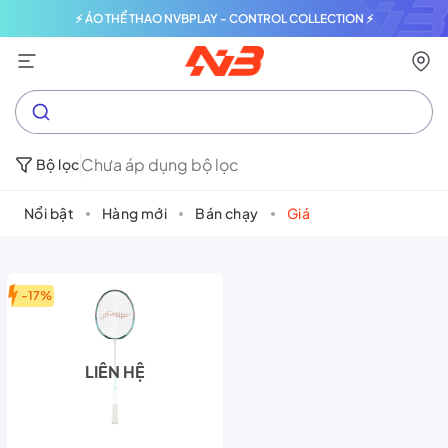
⚡ ÁO THỂ THAO NVBPLAY - CONTROL COLLECTION ⚡
Chưa áp dụng bộ lọc
Bộ lọc
Nổi bật
Hàng mới
Bán chạy
Giá
-17%
LIÊN HỆ