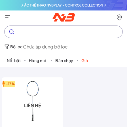
⚡ ÁO THỂ THAO NVBPLAY - CONTROL COLLECTION ⚡
Chưa áp dụng bộ lọc
Bộ lọc
Nổi bật
Hàng mới
Bán chạy
Giá
-17%
LIÊN HỆ