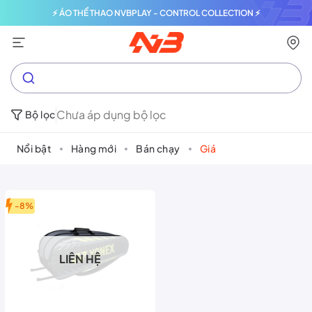
⚡ ÁO THỂ THAO NVBPLAY - CONTROL COLLECTION ⚡
Chưa áp dụng bộ lọc
Bộ lọc
Nổi bật
Hàng mới
Bán chạy
Giá
-8%
LIÊN HỆ