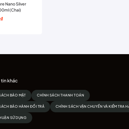
re Nano Silver
0ml (Chai)
0
₫
₫.
₫.
tin khác
SÁCH BẢO MẬT
CHÍNH SÁCH THANH TOÁN
SÁCH BẢO HÀNH ĐỔI TRẢ
CHÍNH SÁCH VẬN CHUYỂN VÀ KIỂM TRA 
HUẬN SỬ DỤNG