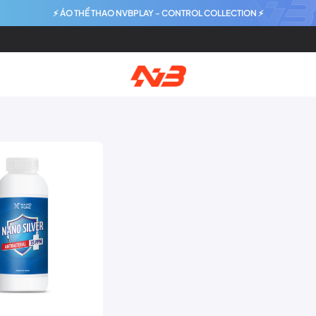
⚡ ÁO THỂ THAO NVBPLAY - CONTROL COLLECTION ⚡