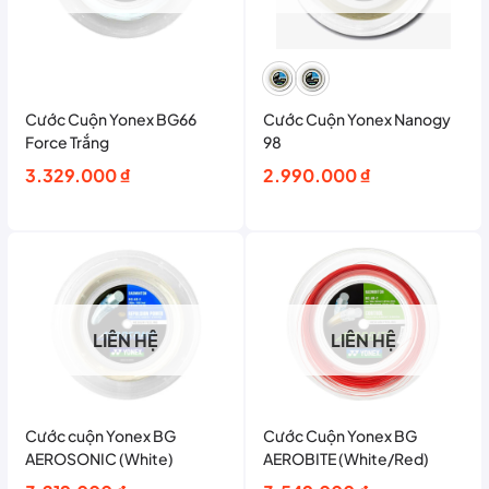
Cước Cuộn Yonex BG66
Cước Cuộn Yonex Nanogy
Force Trắng
98
3.329.000
₫
2.990.000
₫
LIÊN HỆ
LIÊN HỆ
Cước cuộn Yonex BG
Cước Cuộn Yonex BG
AEROSONIC (White)
AEROBITE (White/Red)