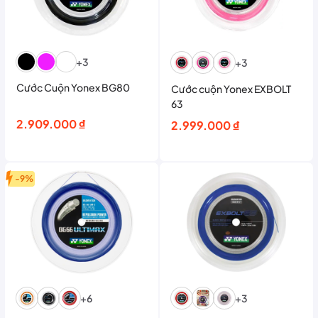
+3
+3
Cước Cuộn Yonex BG80
Cước cuộn Yonex EXBOLT
63
2.909.000
₫
2.999.000
₫
-9%
+6
+3