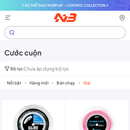
⚡ ÁO THỂ THAO NVBPLAY - CONTROL COLLECTION ⚡
Cước cuộn
Chưa áp dụng bộ lọc
Bộ lọc
Nổi bật
Hàng mới
Bán chạy
Giá