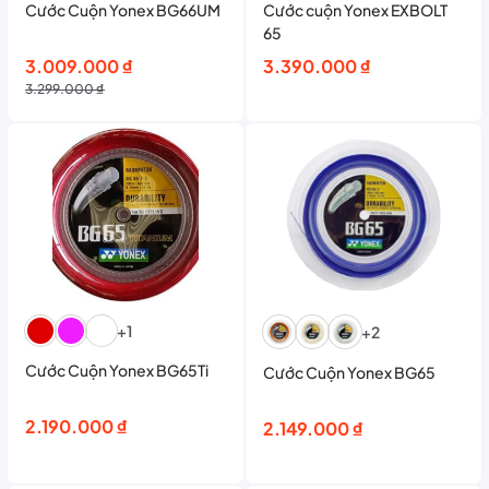
Cước Cuộn Yonex BG66UM
Cước cuộn Yonex EXBOLT
65
Giá
Giá
3.009.000
₫
3.390.000
₫
gốc
hiện
3.299.000
₫
là:
tại
3.299.000 ₫.
là:
3.009.000 ₫.
+1
+2
Cước Cuộn Yonex BG65Ti
Cước Cuộn Yonex BG65
2.190.000
₫
2.149.000
₫