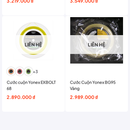
3.219.000
₫
3.549.000
₫
LIÊN HỆ
LIÊN HỆ
+3
Cước cuộn Yonex EXBOLT
Cước Cuộn Yonex BG95
68
Vàng
2.890.000
₫
2.989.000
₫