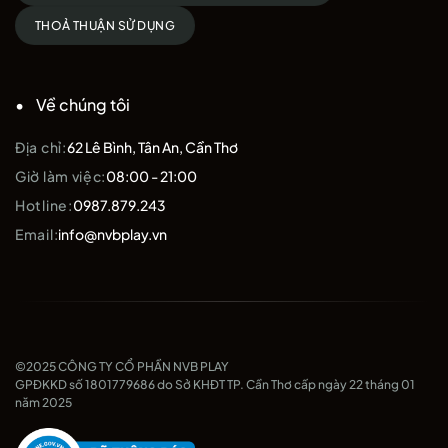
THOẢ THUẬN SỬ DỤNG
Về chúng tôi
Địa chỉ:
62 Lê Bình, Tân An, Cần Thơ
Giờ làm việc:
08:00 - 21:00
Hotline:
0987.879.243
Email:
info@nvbplay.vn
©2025 CÔNG TY CỔ PHẦN NVB PLAY
GPĐKKD số 1801779686 do Sở KHĐT TP. Cần Thơ cấp ngày 22 tháng 01
năm 2025